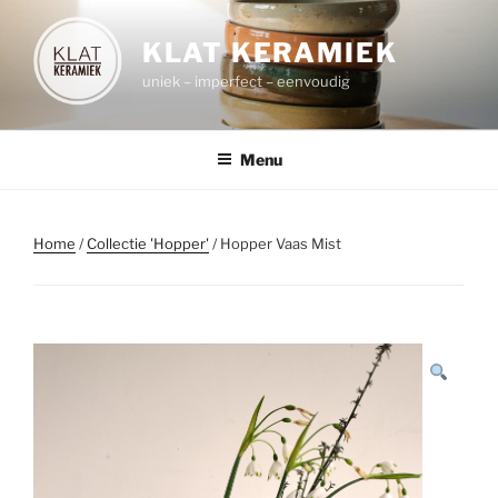
Spring
naar
KLAT KERAMIEK
de
uniek – imperfect – eenvoudig
inhoud
Menu
Home
/
Collectie 'Hopper'
/ Hopper Vaas Mist