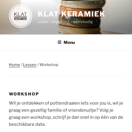
Spring
naar
KLAT KERAMIEK
de
uniek – imperfect – eenvoudig
inhoud
Menu
Home
/
Lessen
/ Workshop
WORKSHOP
Wil je ontdekken of pottendraaien iets voor jou is, wil je
graag een gezellig familie of vriendenuitje? Volg je
graag een workshop, schrijf je dan snel in op één van de
beschikbare data.