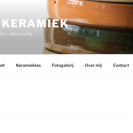
 KERAMIEK
ect – eenvoudig
unt
Keramiekles
Fotogalerij
Over mij
Contact