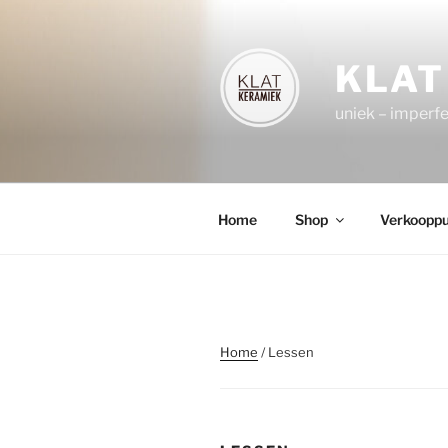
Spring
naar
de
KLAT
inhoud
uniek – imperf
Home
Shop
Verkoopp
Home
/ Lessen