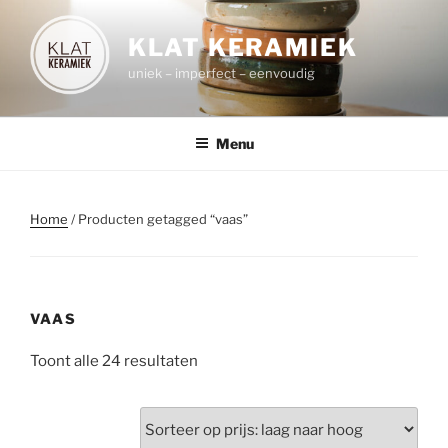
Spring
naar
KLAT KERAMIEK
de
uniek – imperfect – eenvoudig
inhoud
Menu
Home
/ Producten getagged “vaas”
VAAS
Toont alle 24 resultaten