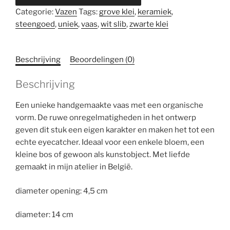
structuur
Categorie:
Vazen
Tags:
grove klei
,
keramiek
,
vaas
steengoed
,
uniek
,
vaas
,
wit slib
,
zwarte klei
aantal
Beschrijving
Beoordelingen (0)
Beschrijving
Een unieke handgemaakte vaas met een organische
vorm. De ruwe onregelmatigheden in het ontwerp
geven dit stuk een eigen karakter en maken het tot een
echte eyecatcher. Ideaal voor een enkele bloem, een
kleine bos of gewoon als kunstobject. Met liefde
gemaakt in mijn atelier in België.
diameter opening: 4,5 cm
diameter: 14 cm