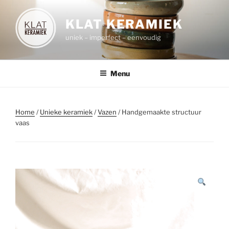
Spring
naar
KLAT KERAMIEK
de
uniek – imperfect – eenvoudig
inhoud
Menu
Home
/
Unieke keramiek
/
Vazen
/ Handgemaakte structuur
vaas