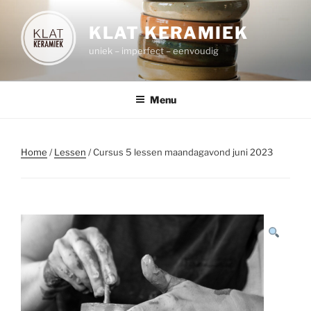
Spring
naar
KLAT KERAMIEK
de
uniek – imperfect – eenvoudig
inhoud
Menu
Home
/
Lessen
/ Cursus 5 lessen maandagavond juni 2023