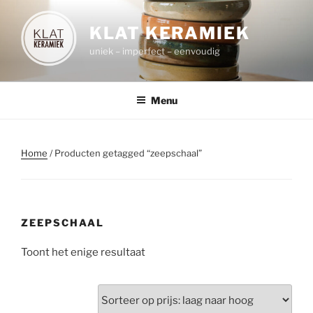
Spring
naar
KLAT KERAMIEK
de
uniek – imperfect – eenvoudig
inhoud
Menu
Home
/ Producten getagged “zeepschaal”
ZEEPSCHAAL
Toont het enige resultaat