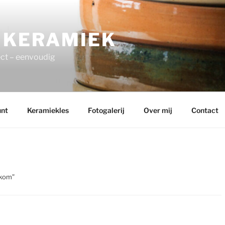
 KERAMIEK
ect – eenvoudig
unt
Keramiekles
Fotogalerij
Over mij
Contact
tkom”