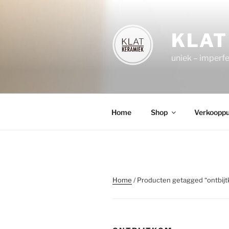
Spring
naar
de
KLAT
inhoud
uniek – imperf
Home
Shop
Verkoopp
Home
/ Producten getagged “ontbij