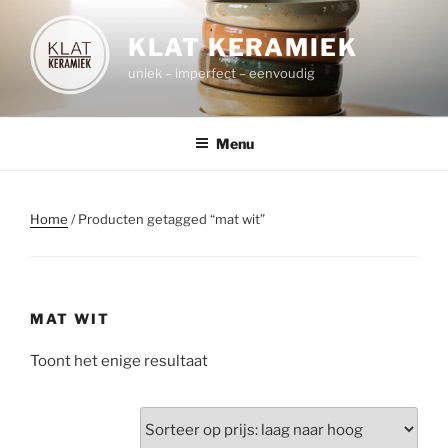
Spring
naar
KLAT KERAMIEK
de
uniek – imperfect – eenvoudig
inhoud
Menu
Home
/ Producten getagged “mat wit”
MAT WIT
Toont het enige resultaat