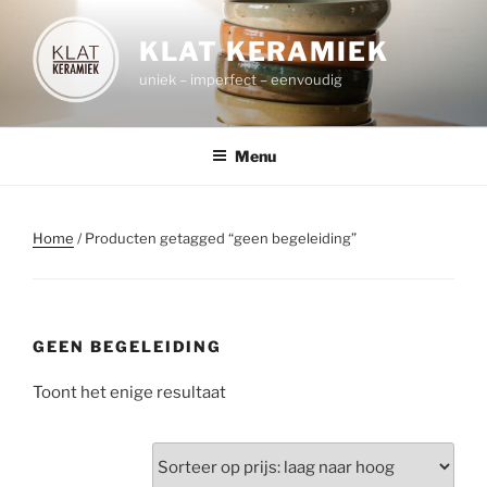
Spring
naar
KLAT KERAMIEK
de
uniek – imperfect – eenvoudig
inhoud
Menu
Home
/ Producten getagged “geen begeleiding”
GEEN BEGELEIDING
Toont het enige resultaat